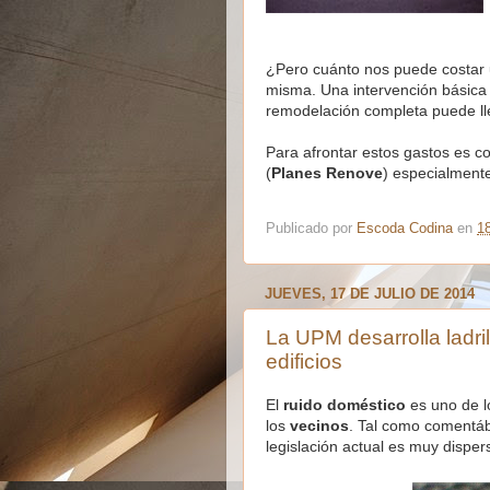
¿Pero cuánto nos puede costar 
misma. Una intervención básic
remodelación completa puede lle
Para afrontar estos gastos es c
(
Planes Renove
) especialment
Publicado por
Escoda Codina
en
1
JUEVES, 17 DE JULIO DE 2014
La UPM desarrolla ladril
edificios
El
ruido doméstico
es uno de l
los
vecinos
. Tal como comentá
legislación actual es muy disp