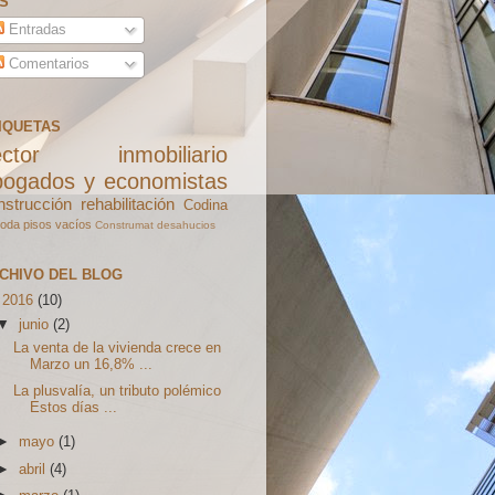
S
Entradas
Comentarios
IQUETAS
ector inmobiliario
bogados y economistas
nstrucción
rehabilitación
Codina
oda
pisos vacíos
Construmat
desahucios
CHIVO DEL BLOG
▼
2016
(10)
▼
junio
(2)
La venta de la vivienda crece en
Marzo un 16,8% ...
La plusvalía, un tributo polémico
Estos días ...
►
mayo
(1)
►
abril
(4)