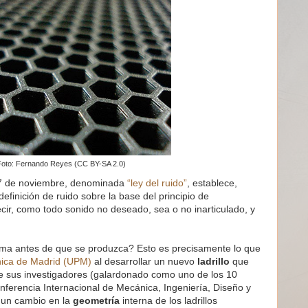
Foto: Fernando Reyes (CC BY-SA 2.0)
 17 de noviembre, denominada
“ley del ruido”
, establece,
finición de ruido sobre la base del principio de
ecir, como todo sonido no deseado, sea o no inarticulado, y
ema antes de que se produzca? Esto es precisamente lo que
nica de Madrid (UPM)
al desarrollar un nuevo
ladrillo
que
 de sus investigadores (galardonado como uno de los 10
nferencia Internacional de Mecánica, Ingeniería, Diseño y
 un cambio en la
geometría
interna de los ladrillos