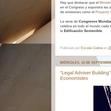
Hay que destacar que el
Ministe
en el Congreso y expondrá las 
de emisiones como el
Proyecto 
La serie de
Congresos Mundial
celebra en todo el mundo cada t
la
Edificación Sostenible
.
Publicado por
Escoda Codina
en
2
MIÉRCOLES, 10 DE SEPTIEMBRE
“Legal Adviser Building
Economistes