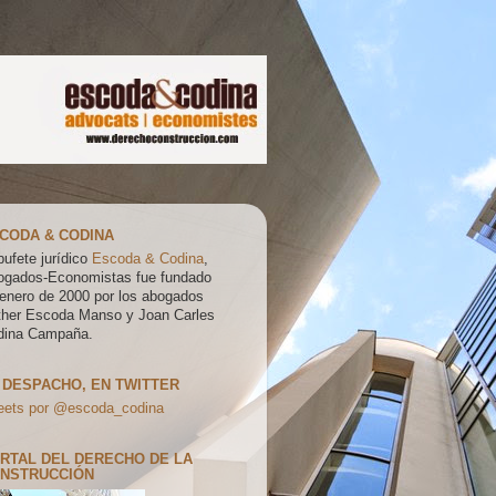
CODA & CODINA
bufete jurídico
Escoda & Codina
,
ogados-Economistas fue fundado
enero de 2000 por los abogados
ther Escoda Manso y Joan Carles
dina Campaña.
 DESPACHO, EN TWITTER
eets por @escoda_codina
RTAL DEL DERECHO DE LA
NSTRUCCIÓN