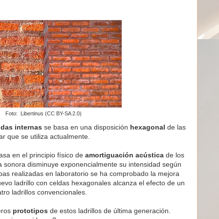
Foto: Libertinus (CC BY-SA 2.0)
ldas internas
se basa en una disposición
hexagonal
de las
r que se utiliza actualmente.
sa en el principio físico de
amortiguación acústica
de los
nda sonora disminuye exponencialmente su intensidad según
ebas realizadas en laboratorio se ha comprobado la mejora
uevo ladrillo con celdas hexagonales alcanza el efecto de un
ro ladrillos convencionales.
eros
prototipos
de estos ladrillos de última generación.