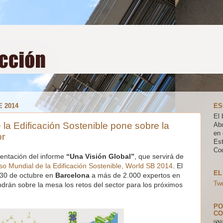
 2014
ES
El 
la Edificación Sostenible pone sobre la
Ab
en 
or
Es
Co
sentación del informe
“Una Visión Global”
, que servirá de
o Mundial de la Edificación Sostenible, World SB 2014
. El
EL
y 30 de octubre en
Barcelona
a más de 2.000 expertos en
Tw
rán sobre la mesa los retos del sector para los próximos
PO
CO